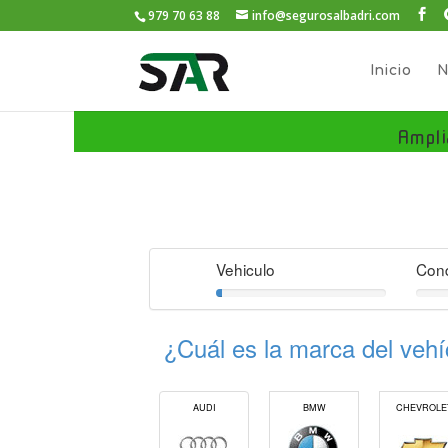
979 70 63 88
info@segurosalbadri.com
Inicio
N
Ampli